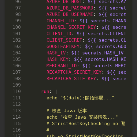
AZURE_DB_HOST
:
${{ secrets.AZURE
AZURE_DB_PASSWORD
:
${{ secrets.A
AZURE_DB_USERNAME
:
${{ secrets.A
CHANNEL_ID
:
${{ secrets.CHANNEL_
CHANNEL_SECRET_KEY
:
${{ secrets.
CLIENT_ID
:
${{ secrets.CLIENT_ID
CLIENT_SECRET
:
${{ secrets.CLIEN
GOOGLEAPIKEY
:
${{ secrets.GOOGLE
HASH_IV
:
${{ secrets.HASH_IV }}
HASH_KEY
:
${{ secrets.HASH_KEY }
MERCHANT_ID
:
${{ secrets.MERCHAN
RECAPTCHA_SECRET_KEY
:
${{ secret
RECAPTCHA_SITE_KEY
:
${{ secrets.
run
:
|