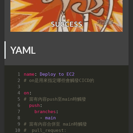
YAML
name
:
Deploy to EC2
# on是用來指定哪些會觸發CICD的
on
:
# 當有內容push至main時觸發
push
:
branches
:
- 
main
# 當有內容合併至 main時觸發
#  pull_request: