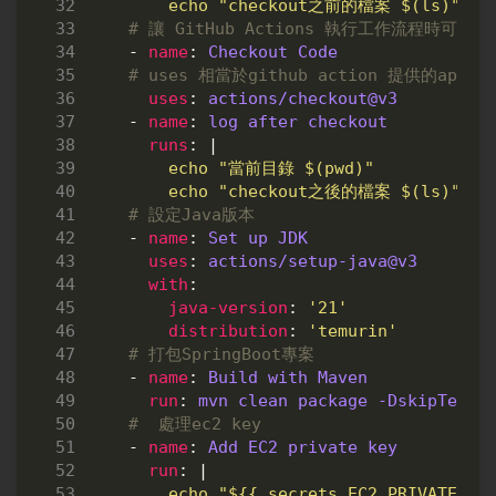
        echo "checkout之前的檔案 $(ls)"
# 讓 GitHub Actions 執行工作流程時
- 
name
:
Checkout Code
# uses 相當於github action 提供的ap
uses
:
actions/checkout@v3
- 
name
:
log after checkout
runs
:
|
        echo "checkout之後的檔案 $(ls)"
# 設定Java版本
- 
name
:
Set up JDK
uses
:
actions/setup-java@v3
with
:
java-version
:
'21'
distribution
:
'temurin'
# 打包SpringBoot專案
- 
name
:
Build with Maven
run
:
mvn clean package -DskipTests
#  處理ec2 key
- 
name
:
Add EC2 private key
run
:
|