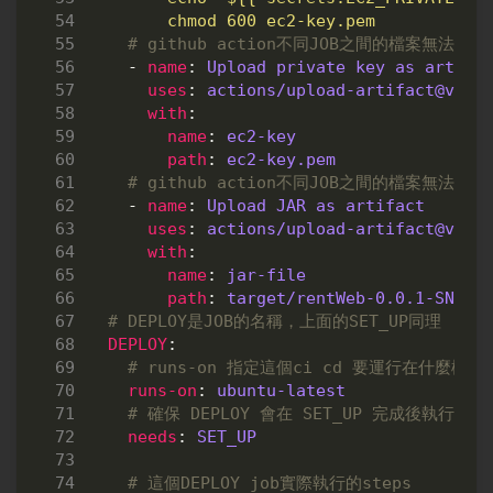
        chmod 600 ec2-key.pem
# github action不同JOB之間的檔案無法共
- 
name
:
Upload private key as artifa
uses
:
actions/upload-artifact@v3
with
:
name
:
ec2-key
path
:
ec2-key.pem
# github action不同JOB之間的檔案無法共
- 
name
:
Upload JAR as artifact
uses
:
actions/upload-artifact@v3
with
:
name
:
jar-file
path
:
target/rentWeb-0.0.1-SNAPS
# DEPLOY是JOB的名稱，上面的SET_UP同理
DEPLOY
:
# runs-on 指定這個ci cd 要運行在什麼樣的
runs-on
:
ubuntu-latest
# 確保 DEPLOY 會在 SET_UP 完成後執行
needs
:
SET_UP 
# 這個DEPLOY job實際執行的steps