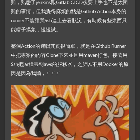
難，熟悉了jenkins跟Gitlab CICD後要上手也不是太困
難的事情，但我覺得麻煩的點是Github Action本身的
runner不能讓我Ssh連上去看狀況，有時候有些東西只
能瞎子摸象，慢慢試。
整個Action的邏輯其實很簡單，就是在Github Runner
中把專案的內容Clone下來並且用maven打包。接著用
Ssh把jar檔丟到aws的服務器，之所以不用Docker的原
因是因為我懶，ㄏㄏㄏ