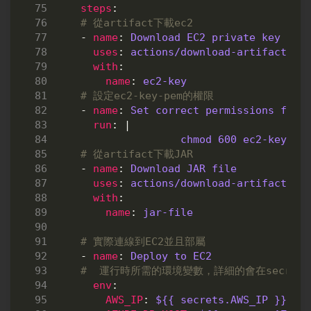
steps
:
# 從artifact下載ec2
- 
name
:
Download EC2 private key
uses
:
actions/download-artifact@v3
with
:
name
:
ec2-key
# 設定ec2-key-pem的權限
- 
name
:
Set correct permissions for 
run
:
|
chmod 600 ec2-key.pe
# 從artifact下載JAR
- 
name
:
Download JAR file
uses
:
actions/download-artifact@v3
with
:
name
:
jar-file
# 實際連線到EC2並且部屬
- 
name
:
Deploy to EC2
#  運行時所需的環境變數，詳細的會在secret
env
:
AWS_IP
:
${{ secrets.AWS_IP }}