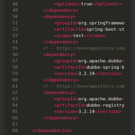
<optional>
true
</optional>
</dependency>
<dependency>
<groupId>
org.springframework.
<artifactId>
spring-boot-start
<scope>
test
</scope>
</dependency>
<!-- https://mvnrepository.com/ar
<dependency>
<groupId>
org.apache.dubbo
</gr
<artifactId>
dubbo-spring-boot
<version>
3.2.14
</version>
</dependency>
<!-- https://mvnrepository.com/ar
<dependency>
<groupId>
org.apache.dubbo
</gr
<artifactId>
dubbo-registry-zo
<version>
3.2.14
</version>
</dependency>
</dependencies>