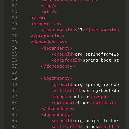
<tag/>
<url/>
</scm>
<properties>
<java.version>
17
</java.version>
</properties>
<dependencies>
<dependency>
<groupId>
org.springframework.
<artifactId>
spring-boot-start
</dependency>
<dependency>
<groupId>
org.springframework.
<artifactId>
spring-boot-devto
<scope>
runtime
</scope>
<optional>
true
</optional>
</dependency>
<dependency>
<groupId>
org.projectlombok
</g
<artifactId>
lombok
</artifactI