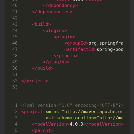
</dependency>
</dependencies>
<build>
<plugins>
<plugin>
<groupId>
org.springframew
<artifactId>
spring-boot-m
</plugin>
</plugins>
</build>
</project>
<?xml version="1.0" encoding="UTF-8"?>
<project
xmlns=
"http://maven.apache.org/P
xsi:schemaLocation=
"http://maven
<modelVersion>
4.0.0
</modelVersion>
<parent>