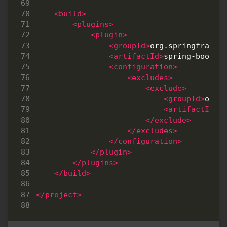
<build>
<plugins>
<plugin>
<groupId>
org.springframew
<artifactId>
spring-boot-m
<configuration>
<excludes>
<exclude>
<groupId>
org.
<artifactId>
l
</exclude>
</excludes>
</configuration>
</plugin>
</plugins>
</build>
</project>