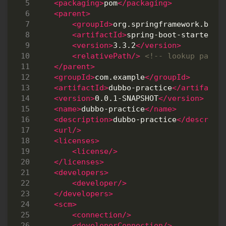
<packaging>
pom
</packaging>
<parent>
<groupId>
org.springframework.boot
<artifactId>
spring-boot-starter-p
<version>
3.3.2
</version>
<relativePath/>
<!-- lookup paren
</parent>
<groupId>
com.example
</groupId>
<artifactId>
dubbo-practice
</artifactI
<version>
0.0.1-SNAPSHOT
</version>
<name>
dubbo-practice
</name>
<description>
dubbo-practice
</descript
<url/>
<licenses>
<license/>
</licenses>
<developers>
<developer/>
</developers>
<scm>
<connection/>
<developerConnection/>