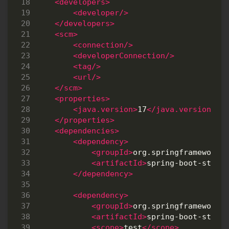
<developers>
<developer/>
</developers>
<scm>
<connection/>
<developerConnection/>
<tag/>
<url/>
</scm>
<properties>
<java.version>
17
</java.version>
</properties>
<dependencies>
<dependency>
<groupId>
org.springframework.
<artifactId>
spring-boot-start
</dependency>
<dependency>
<groupId>
org.springframework.
<artifactId>
spring-boot-start
<scope>
test
</scope>