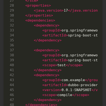
</scm>
<properties>
<java.version>
17
</java.version>
</properties>
<dependencies>
<dependency>
<groupId>
org.springframework.
<artifactId>
spring-boot-start
</dependency>
<dependency>
<groupId>
org.springframework.
<artifactId>
spring-boot-start
<scope>
test
</scope>
</dependency>
<dependency>
<groupId>
com.example
</groupId
<artifactId>
dubbo-provider
</a
<version>
0.0.1-SNAPSHOT
</vers
<scope>
compile
</scope>
</dependency>
</dependencies>