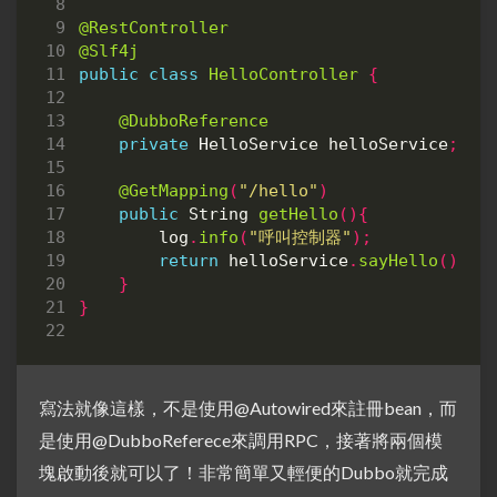
@RestController
@Slf4j
public
class
HelloController
{
@DubboReference
private
HelloService
helloService
;
@GetMapping
(
"/hello"
)
public
String
getHello
(){
log
.
info
(
"呼叫控制器"
);
return
helloService
.
sayHello
();
}
}
寫法就像這樣，不是使用@Autowired來註冊bean，而
是使用@DubboReferece來調用RPC，接著將兩個模
塊啟動後就可以了！非常簡單又輕便的Dubbo就完成