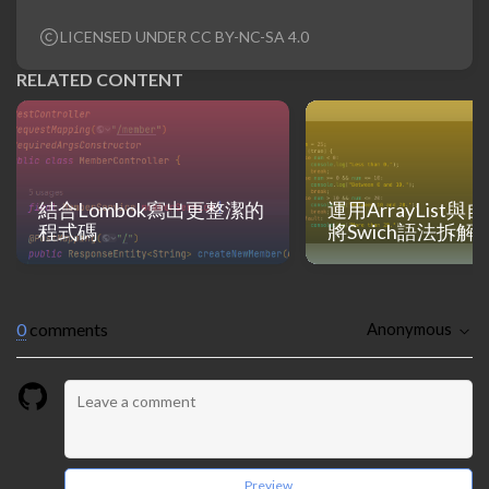
LICENSED UNDER CC BY-NC-SA 4.0
RELATED CONTENT
結合Lombok寫出更整潔的
運用ArrayList
程式碼
將Swich語法拆解
0
comments
Anonymous
Preview