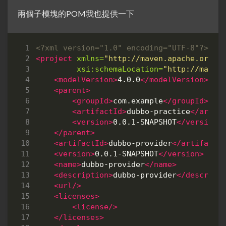
兩個子模塊的POM我也提供一下
<?xml version="1.0" encoding="UTF-8"?>
<project
xmlns=
"http://maven.apache.org/P
xsi:schemaLocation=
"http://maven
<modelVersion>
4.0.0
</modelVersion>
<parent>
<groupId>
com.example
</groupId>
<artifactId>
dubbo-practice
</artif
<version>
0.0.1-SNAPSHOT
</version>
</parent>
<artifactId>
dubbo-provider
</artifactI
<version>
0.0.1-SNAPSHOT
</version>
<name>
dubbo-provider
</name>
<description>
dubbo-provider
</descript
<url/>
<licenses>
<license/>
</licenses>