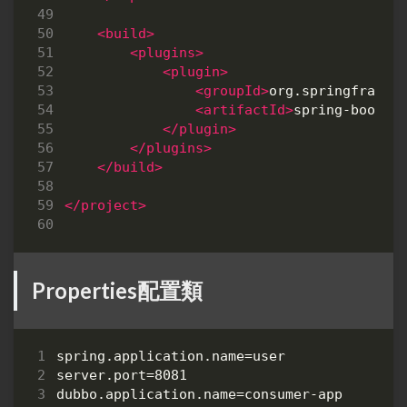
<build>
<plugins>
<plugin>
<groupId>
org.springframew
<artifactId>
spring-boot-m
</plugin>
</plugins>
</build>
</project>
Properties配置類
spring.application.name=user

server.port=8081

dubbo.application.name=consumer-app
