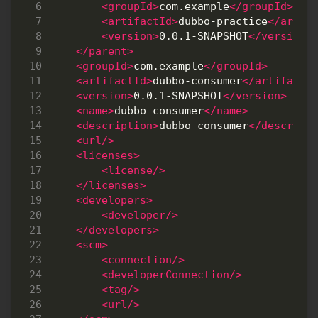
<groupId>
com.example
</groupId>
<artifactId>
dubbo-practice
</artif
<version>
0.0.1-SNAPSHOT
</version>
</parent>
<groupId>
com.example
</groupId>
<artifactId>
dubbo-consumer
</artifactI
<version>
0.0.1-SNAPSHOT
</version>
<name>
dubbo-consumer
</name>
<description>
dubbo-consumer
</descript
<url/>
<licenses>
<license/>
</licenses>
<developers>
<developer/>
</developers>
<scm>
<connection/>
<developerConnection/>
<tag/>
<url/>