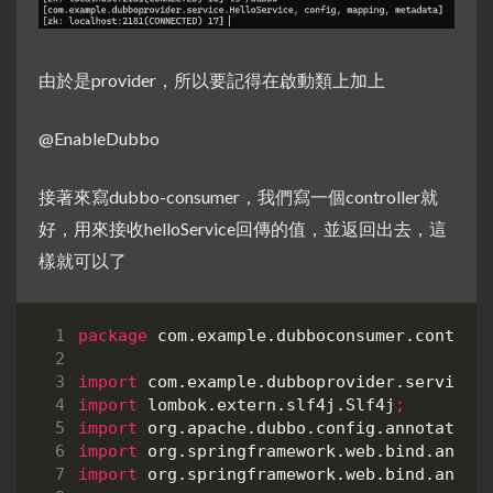
由於是provider，所以要記得在啟動類上加上
@EnableDubbo
接著來寫dubbo-consumer，我們寫一個controller就
好，用來接收helloService回傳的值，並返回出去，這
樣就可以了
package
com.example.dubboconsumer.control
import
com.example.dubboprovider.service.
import
lombok.extern.slf4j.Slf4j
;
import
org.apache.dubbo.config.annotation
import
org.springframework.web.bind.annot
import
org.springframework.web.bind.annot