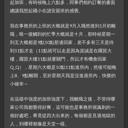
起加班，有時候晚上六點多，同事們相約訂餐的畫面
總讓我想起國小在讀安親班的感覺。
我在事務所的上班的大概就是9月入職然後到1月初離
職，唯一接觸到的忙季大概就是十月，那時候星期一
到五大概都是9點10點那邊回家，差不多有三天是待
到11點才走（11點就可以走是因為資誠是在國貿大
樓，國貿大樓11點就要關門，所以才有機會回家
Q_Q），星期六大概是10點11點進所內，然後可能晚
上8、9點離開，至於星期天我是沒進過所內，快樂的
小確幸～
在這樣中強度的加班強度下，我離職之後，不管待哪
家公司我都覺得好爽，這可能也是事務所很諷刺的一
個好處吧，畢竟從四大出來的，每個都是見過地獄的
人，到哪裡都像是天堂一樣。