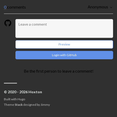
0
comments
Anonymous
Preview
Login with GitHub
Be the first person to leave a comment!
© 2020 - 2026 Hoxton
Built with
Hugo
Theme
Stack
designed by
Jimmy