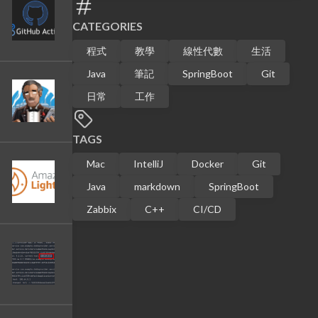
CATEGORIES
程式
教學
線性代數
生活
Java
筆記
SpringBoot
Git
日常
工作
TAGS
Mac
IntelliJ
Docker
Git
Java
markdown
SpringBoot
Zabbix
C++
CI/CD